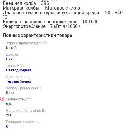
Внешняя колба G95
Материал колбы Матовое стекло
Диапазон температуры окружающей среды -20…+40
°C
Количество циклов переключения 100 000
Энергопотребление 7 кВт⋅ч/1000 ч
Полные характеристики товара
Страна происхождения :
Китай
Цоколь :
E27
Тип лампы :
Cветодиодная
Цвет лампы :
Теплый белый
Колба/Применение :
Шар
Мощность, Вт :
6,5
Напряжение лампы, В :
220
Типоразмер лампы :
G