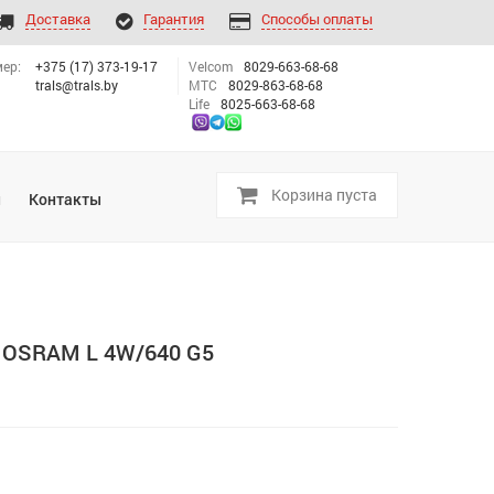
Доставка
Гарантия
Способы оплаты
ер:
+375 (17) 373-19-17
Velcom
8029-663-68-68
trals@trals.by
МТС
8029-863-68-68
Life
8025-663-68-68
Корзина пуста
и
Контакты
 OSRAM L 4W/640 G5