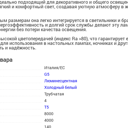
 идеально подходящий для декоративного и общего освеще
гкий и комфортный свет, создавая уютную атмосферу в 
м размерам она легко интегрируется в светильники и бра
нергоэффективность и долгий срок службы делают эту л
нергии без потери качества освещения.
сокой цветопередачей (индекс Ra >80), что гарантирует 
 для использования в настольных лампах, ночниках и дру
ть и надёжность.
овара
Италия/ЕС
G5
Люминесцентная
Холодный белый
Трубчатая
4
T5
8000
4000
140