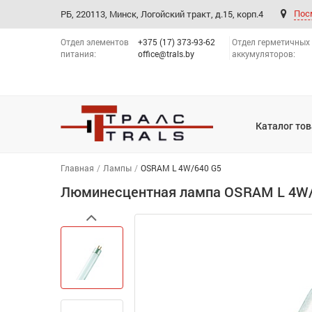
Пос
PБ, 220113, Минск, Логойский тракт, д.15, корп.4
Отдел элементов
+375 (17) 373-93-62
Отдел герметичных
питания:
office@trals.by
аккумуляторов:
Каталог то
Главная
Лампы
OSRAM L 4W/640 G5
Люминесцентная лампа OSRAM L 4W/
Previous