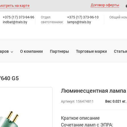
Договор оферты
мотреть на карте
+375 (17) 373-94-96
Отдел
+375 (17) 373-96-10
Общий ном
indbat@trals.by
светотехники:
lamps@trals.by
варов
О компании
Партнеры
Торговые марки
Стать
640 G5
Люминесцентная лампа
Артикул:
156474811
Вес: 0.021 кг.
Краткое описание
Сочетание ламп с ЭПРА: