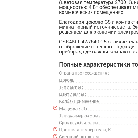
(цветовая температура 2700 К),
мощностью 4 Вт обеспечивает мя
коммерческих помещениях.
Благодаря цоколю G5 и компактны
миниатюрный источник света. Э
решением для экономии электроэ
OSRAM L 4W/640 G5 отличается вы
отображение оттенков. Подходит
приборах, где важны компактнос
Полные характеристики т
Страна происхождения :
Цоколь :
Тип лампы :
Цвет лампы :
Колба/Применение :
Мощность, Вт :
Типоразмер лампы :
Срок службы, часы :
Цветовая температура, К :
Световой поток, лм :