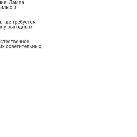
ния. Лампа
жилых и
, где требуется
ампу выгодным
естественное
гих осветительных